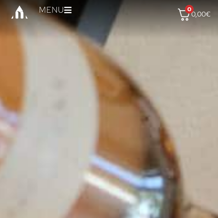
MENU
0
0,00
€